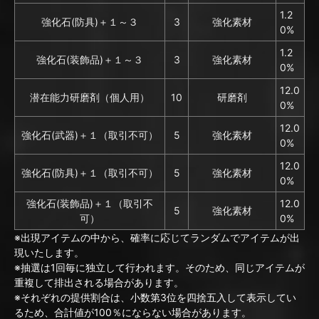
1.2
強化石(防具)＋１～３
3
強化素材
0%
1.2
強化石(装飾品)＋１～３
3
強化素材
0%
12.0
潜在能力研磨剤（個人用）
10
研磨剤
0%
12.0
強化石(武器)＋１（取引不可）
5
強化素材
0%
12.0
強化石(防具)＋１（取引不可）
5
強化素材
0%
強化石(装飾品)＋１（取引不
12.0
5
強化素材
可）
0%
※出現アイテムの中から、確率に応じてランダムでアイテムが出
現いたします。
※抽選は1回毎に独立して行われます。そのため、同じアイテムが
重複して排出される場合があります。
※それぞれの提供割合は、小数第3位を四捨五入して表示してい
るため、合計値が100％にならない場合があります。