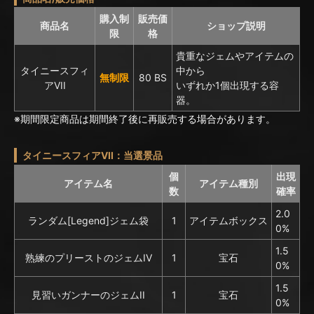
購入制
販売価
商品名
ショップ説明
限
格
貴重なジェムやアイテムの
タイニースフィ
中から
無制限
80 BS
アVII
いずれか1個出現する容
器。
※期間限定商品は期間終了後に再販売する場合があります。
タイニースフィアVII：当選景品
個
出現
アイテム名
アイテム種別
数
確率
2.0
ランダム[Legend]ジェム袋
1
アイテムボックス
0%
1.5
熟練のプリーストのジェムIV
1
宝石
0%
1.5
見習いガンナーのジェムII
1
宝石
0%