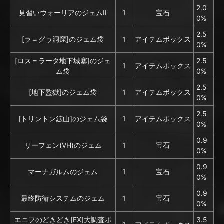
2.0
見習いウォーリアのジェムII
1
宝石
0%
2.5
[ラ＝グゥ洞窟]のジェム袋
1
アイテムボックス
0%
[ロス＝ラータ地下城塞]のジェ
2.5
1
アイテムボックス
ム袋
0%
2.5
[地下監獄]のジェム袋
1
アイテムボックス
0%
2.5
[トリントン鉱山]のジェム袋
1
アイテムボックス
0%
0.9
リーフェン(VH)のジェム
1
宝石
0%
0.9
マーナガルムのジェム
1
宝石
0%
0.9
最終防衛システムのジェム
1
宝石
0%
エニフのどきどき[EX]大調査ボ
3.5