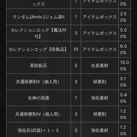
1
アイテムボックス
ックス
0%
2.5
ランダム[Anniv.]ジェム袋II
1
アイテムボックス
0%
セレクションエッグ【魔法付
5.0
3
アイテムボックス
与】
0%
6.0
セレクションエッグ【収集品】
10
アイテムボックス
0%
10.0
星鉄鉱石
5
生産素材
0%
0.1
共通研磨剤V（個人用）
3
研磨剤
0%
0.4
女神の加護
1
強化素材
0%
1.2
共通研磨剤IV（個人用）
3
研磨剤
0%
1.2
強化石(武器)＋１～３
3
強化素材
0%