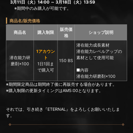
3月11日（火）14:00 ～ 3月18日（火）13:59
※期間中のみ購入が可能です。
商品名/販売価格
販売価
商品名
購入制限
ショップ説明
格
潜在能力成長素材
1アカウン
潜在能力レベルアップの
潜在能力研
ト
素材として使用可能
150 BS
磨剤×100
1日1回ま
で購入可
■内容
潜在能力研磨剤×100
※期間限定商品は期間終了後に再販売する場合があります。
※購入制限の更新タイミングはAM5:00となります。
それでは、引き続き『ETERNAL』をよろしくお願いいたしま
す。