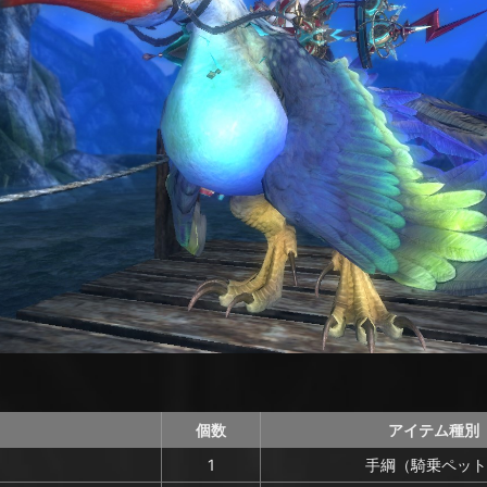
個数
アイテム種別
1
手綱（騎乗ペット