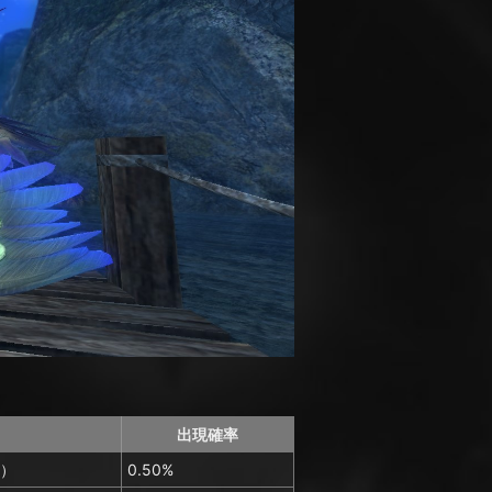
出現確率
）
0.50%