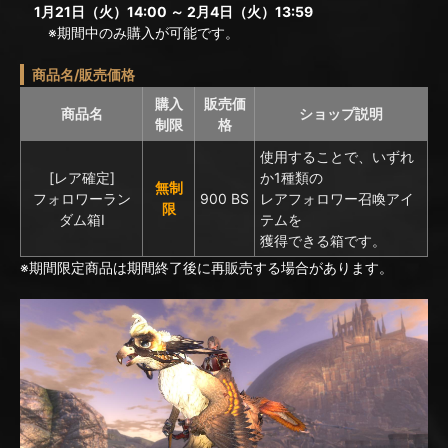
1月21日（火）14:00 ～ 2月4日（火）13:59
※期間中のみ購入が可能です。
商品名/販売価格
購入
販売価
商品名
ショップ説明
制限
格
使用することで、いずれ
[レア確定]
か1種類の
無制
フォロワーラン
900 BS
レアフォロワー召喚アイ
限
ダム箱I
テムを
獲得できる箱です。
※期間限定商品は期間終了後に再販売する場合があります。