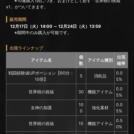
※10連購入1回につき、おまけとして必ず「世界樹の祝福
x1」がついてきます。
販売期間
12月17日（火）14:00 ～ 12月24日（火）13:59
※期間中のみ購入が可能です。
出現ラインナップ
個
出現
アイテム名
アイテム種別
数
確率
戦闘経験値UPポーション【60分：
0.0
5
消耗品
10倍】
5%
0.0
世界樹の祝福
30
機能アイテム
5%
10
0.0
女神の加護
強化素材
0
5%
0.5
世界樹の祝福
15
機能アイテム
0%