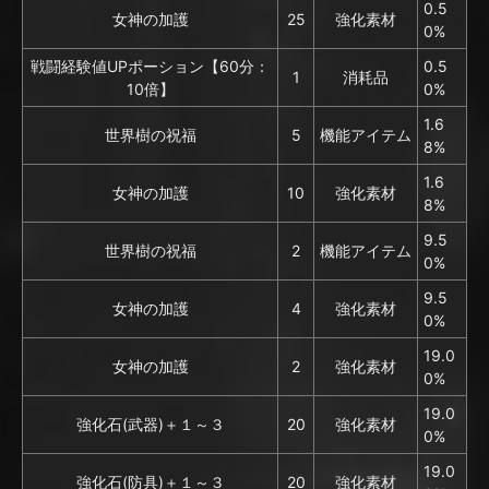
0.5
女神の加護
25
強化素材
0%
戦闘経験値UPポーション【60分：
0.5
1
消耗品
10倍】
0%
1.6
世界樹の祝福
5
機能アイテム
8%
1.6
女神の加護
10
強化素材
8%
9.5
世界樹の祝福
2
機能アイテム
0%
9.5
女神の加護
4
強化素材
0%
19.0
女神の加護
2
強化素材
0%
19.0
強化石(武器)＋１～３
20
強化素材
0%
19.0
強化石(防具)＋１～３
20
強化素材