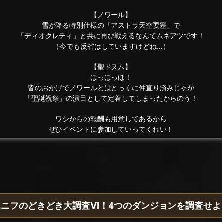
【ノワール】
雪が降る特別仕様の「アストラ天空要塞」で
「ディオクレティ」と共に再び戦えるなんてムネアツです！
（今でも反省はしていますけどね…）
【聖ドヌム】
ほっほっほ！
皆のおかげでノワールとはとっくに仲直り済みじゃが
「聖誕祝祭」の演目として定着してしまったからのう！
ワシからの報酬も用意してあるから
ぜひイベントに参加していってくれい！
エニフのどきどき大調査VI！4つのダンジョンを調査せよ