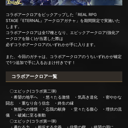
コラボアークロアをピックアップした「REAL RPG
STAGE『ETERNAL』アークロアガチャ」を期間限定で実施いた
します。
コラボアークロアは全17種となり、エピックアークロア(強化ア
ークロアを除く)が当選した際は
必ずコラボアークロアのいずれかが手に入ります。
また、今回のガチャは、コラボアークロアのうちいずれかが確定
で1つ追加で手に入るおまけ付きです！
コラボアークロア一覧
〇エピック(コラボ第二弾)
・希望の地平へ ・悠々たる激情 ・気高き道化 ・密やかな
闘志 ・重なり合う信念 ・終生の縁
・無垢への憧憬 ・忘我の献身 ・堂々たる腹心 ・埋伏の流
儀 ・破滅に至る衝動
〇エピック(コラボ第一弾)
・勇なる力 ・相反する忠義 ・信愛の楔 ・絶望の淵に