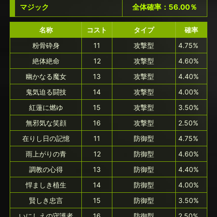
マジック
全体確率：56.00％
名称
コスト
タイプ
確率
粉骨砕身
11
攻撃型
4.75%
絶体絶命
12
攻撃型
4.60%
幽かなる魔女
13
攻撃型
4.40%
鬼気迫る闘技
14
攻撃型
4.00%
紅蓮に燃ゆ
15
攻撃型
3.50%
無邪気な笑顔
16
攻撃型
2.50%
在りし日の記憶
11
防御型
4.75%
雨上がりの青
12
防御型
4.60%
調教の心得
13
防御型
4.40%
悍ましき植生
14
防御型
4.00%
賢しき忠言
15
防御型
3.50%
いにしえの守護者
16
防御型
2.50%