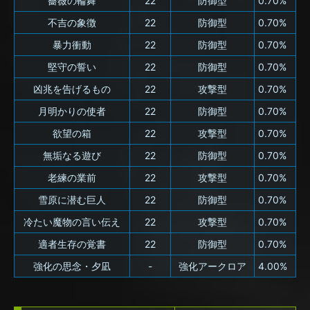
薔薇の輪舞
22
防御型
0.70%
不吉の象徴
22
防御型
0.70%
暴力衝動
22
防御型
0.70%
堅守の誓い
22
防御型
0.70%
凶兆を告げるもの
22
攻撃型
0.70%
月明かりの使者
22
防御型
0.70%
欲望の箱
22
攻撃型
0.70%
無垢なる遊び
22
防御型
0.70%
老練の業前
22
攻撃型
0.70%
雪原に潜む巨人
22
防御型
0.70%
冷たい魔物の言い伝え
22
攻撃型
0.70%
適者生存の覚書
22
防御型
0.70%
強化の思念・夕凪
-
強化アークロア
4.00%