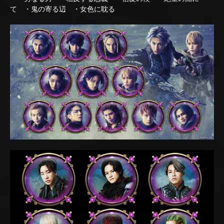
て ・鬼の寄る辺 ・女色に耽る