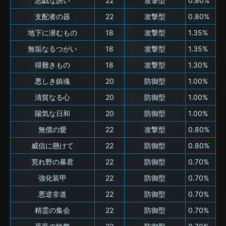
悪戯な誘い
22
攻撃型
0.80%
支配者の器
22
攻撃型
0.80%
地下に潜むもの
18
攻撃型
1.35%
無垢なるつがい
18
攻撃型
1.35%
得難きもの
18
攻撃型
1.30%
悪しき鎮魂
20
防御型
1.00%
清貧なる心
20
防御型
1.00%
陽気な日和
20
防御型
1.00%
無償の愛
22
攻撃型
0.80%
威信に懸けて
22
防御型
0.80%
荒れ野の暴君
22
防御型
0.70%
強化装甲
22
防御型
0.70%
悪逆非道
22
防御型
0.70%
精霊の集会
22
防御型
0.70%