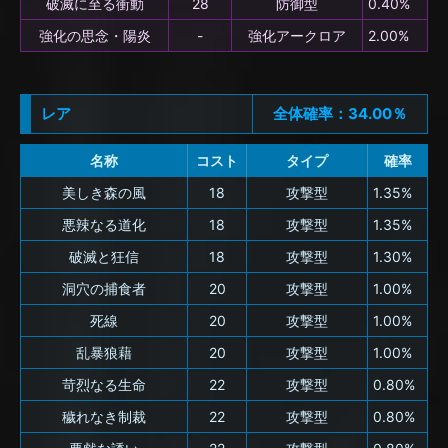
破滅に至る衝動
28
防御型
0.40%
強化の思念・陽炎
-
強化アークロア
2.00%
レア
全体確率：34.00％
名称
コスト
タイプ
確率
美しき森の風
18
攻撃型
1.35%
悪辣なる道化
18
攻撃型
1.35%
破滅と狂信
18
攻撃型
1.30%
洞穴の捕食者
20
攻撃型
1.00%
死線
20
攻撃型
1.00%
乱暴狼藉
20
攻撃型
1.00%
苛烈なる生命
22
攻撃型
0.80%
穢れなき制裁
22
攻撃型
0.80%