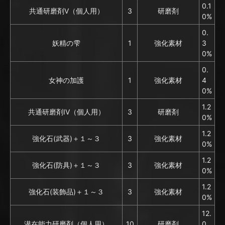
0.1
共通研磨剤V（個人用）
3
研磨剤
0%
0.
妖精の雫
1
強化素材
3
0%
0.
女神の加護
1
強化素材
4
0%
1.2
共通研磨剤IV（個人用）
3
研磨剤
0%
1.2
強化石(武器)＋１～３
3
強化素材
0%
1.2
強化石(防具)＋１～３
3
強化素材
0%
1.2
強化石(装飾品)＋１～３
3
強化素材
0%
12.
潜在能力研磨剤（個人用）
10
研磨剤
0