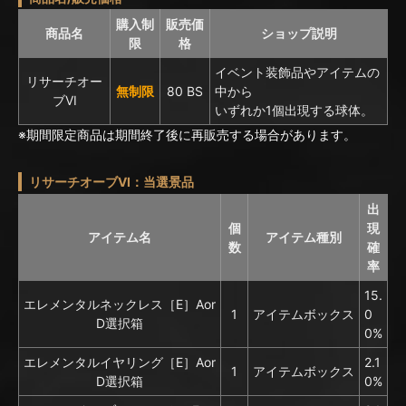
購入制
販売価
商品名
ショップ説明
限
格
イベント装飾品やアイテムの
リサーチオー
無制限
80 BS
中から
ブVI
いずれか1個出現する球体。
※期間限定商品は期間終了後に再販売する場合があります。
リサーチオーブVI：当選景品
出
個
現
アイテム名
アイテム種別
数
確
率
15.
エレメンタルネックレス［E］Aor
1
アイテムボックス
0
D選択箱
0%
エレメンタルイヤリング［E］Aor
2.1
1
アイテムボックス
D選択箱
0%