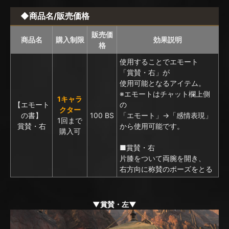
◆商品名/販売価格
販売価
商品名
購入制限
効果説明
格
使用することでエモート
「賞賛・右」が
使用可能となるアイテム。
※エモートはチャット欄上側
1キャラ
【エモート
の
クター
の書】
100 BS
「エモート」→「感情表現」
1回まで
賞賛・右
から使用可能です。
購入可
■賞賛・右
片膝をついて両腕を開き、
右方向に称賛のポーズをとる
▼賞賛・左▼