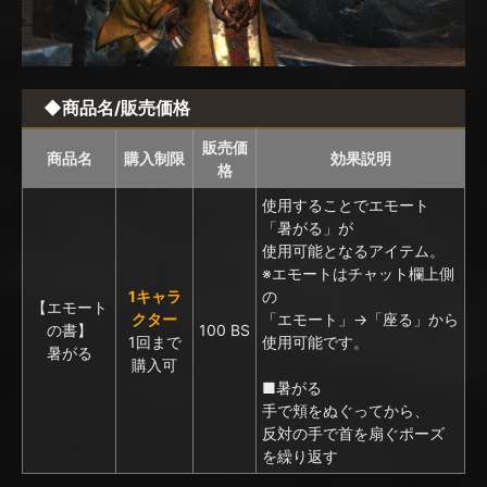
◆商品名/販売価格
販売価
商品名
購入制限
効果説明
格
使用することでエモート
「暑がる」が
使用可能となるアイテム。
※エモートはチャット欄上側
1キャラ
の
【エモート
クター
「エモート」→「座る」から
の書】
100 BS
1回まで
使用可能です。
暑がる
購入可
■暑がる
手で頬をぬぐってから、
反対の手で首を扇ぐポーズ
を繰り返す