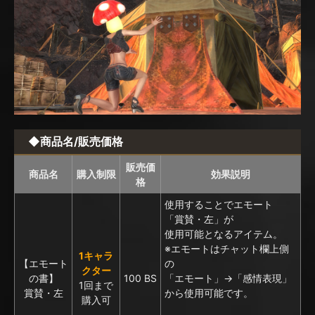
◆商品名/販売価格
販売価
商品名
購入制限
効果説明
格
使用することでエモート
「賞賛・左」が
使用可能となるアイテム。
※エモートはチャット欄上側
1キャラ
【エモート
の
クター
の書】
100 BS
「エモート」→「感情表現」
1回まで
賞賛・左
から使用可能です。
購入可