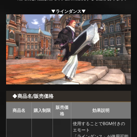
▼ラインダンス▼
◆商品名/販売価格
販売価
商品名
購入制限
効果説明
格
使用することでBGM付きの
エモート
「ラインダンス」が使用可能