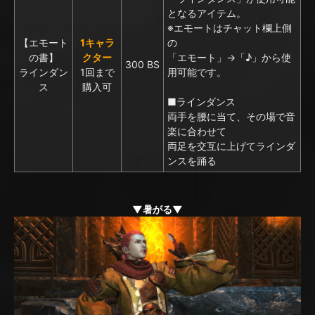
となるアイテム。
※エモートはチャット欄上側
【エモート
1キャラ
の
の書】
クター
「エモート」→「♪」から使
300 BS
ラインダン
1回まで
用可能です。
ス
購入可
■ラインダンス
両手を腰に当て、その場で音
楽に合わせて
両足を交互に上げてラインダ
ンスを踊る
▼暑がる▼