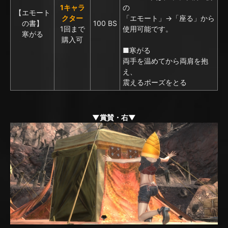
1キャラ
の
【エモート
クター
「エモート」→「座る」から
の書】
100 BS
1回まで
使用可能です。
寒がる
購入可
■寒がる
両手を温めてから両肩を抱
え、
震えるポーズをとる
▼賞賛・右▼