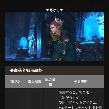
▼寒がる▼
◆商品名/販売価格
販売価
商品名
購入制限
効果説明
格
使用することでエモート
「寒がる」が
使用可能となるアイテム。
※エモートはチャット欄上側