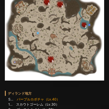
ディランド地方
S…
パープルカボチャ（Lv.40）
1… スカウトゴーレム（Lv.30）