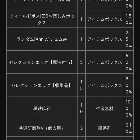
0%
フィールドボス[EX]お楽しみボッ
1.5
1
アイテムボックス
クス
0%
2.
ランダム[Anniv.]ジェム袋
1
アイテムボックス
5
0%
5.
セレクションエッグ【魔法付与】
5
アイテムボックス
0
0%
6.
1
セレクションエッグ【収集品】
アイテムボックス
0
5
0%
10.
1
星鉄鉱石
生産素材
0
0
0%
0.1
共通研磨剤V（個人用）
3
研磨剤
0%