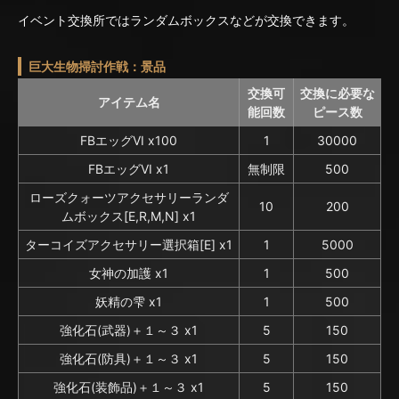
イベント交換所ではランダムボックスなどが交換できます。
巨大生物掃討作戦：景品
交換可
交換に必要な
アイテム名
能回数
ピース数
FBエッグVI x100
1
30000
FBエッグVI x1
無制限
500
ローズクォーツアクセサリーランダ
10
200
ムボックス[E,R,M,N] x1
ターコイズアクセサリー選択箱[E] x1
1
5000
女神の加護 x1
1
500
妖精の雫 x1
1
500
強化石(武器)＋１～３ x1
5
150
強化石(防具)＋１～３ x1
5
150
強化石(装飾品)＋１～３ x1
5
150