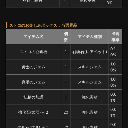
0%
ストコのお楽しみボックス：当選景品
個
出現
アイテム名
アイテム種別
数
確率
0.1
ストコの召喚石
1
召喚石(レアペット)
0%
1.0
勇士のジェム
1
スキルジェム
0%
1.0
克服のジェム
1
スキルジェム
0%
0.0
妖精の加護
1
強化素材
1%
0.0
強化石(武器)＋２
20
強化素材
1%
0.0
強化石(防具) ＋２
20
強化素材