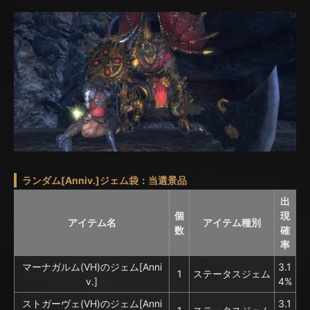
ランダム[Anniv.]ジェム袋：当選景品
出
個
現
アイテム名
アイテム種別
数
確
率
マーナガルム(VH)のジェム[Anni
3.1
1
ステータスジェム
v.]
4%
ストガーヴェ(VH)のジェム[Anni
3.1