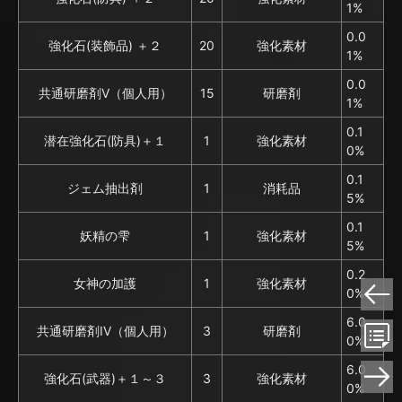
1%
0.0
強化石(装飾品) ＋２
20
強化素材
1%
0.0
共通研磨剤V（個人用）
15
研磨剤
1%
0.1
潜在強化石(防具)＋１
1
強化素材
0%
0.1
ジェム抽出剤
1
消耗品
5%
0.1
妖精の雫
1
強化素材
5%
0.2
女神の加護
1
強化素材
0%
6.0
共通研磨剤IV（個人用）
3
研磨剤
0%
6.0
強化石(武器)＋１～３
3
強化素材
0%