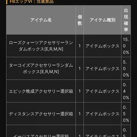
FBエッグVI：当選景品
出
個
現
アイテム名
アイテム種別
数
確
率
15.
ローズクォーツアクセサリーラン
1
アイテムボックス
0
ダムボックス[E,R,M,N]
0%
5.
ターコイズアクセサリーランダム
1
アイテムボックス
0
ボックス[E,R,M,N]
0%
0.
エピック晩成アクセサリー選択箱
1
アイテムボックス
4
0%
0.
ディスタンスアクセサリー選択箱
1
アイテムボックス
5
0%
0.
イージスアクセサリー選択箱
1
アイテムボックス
5