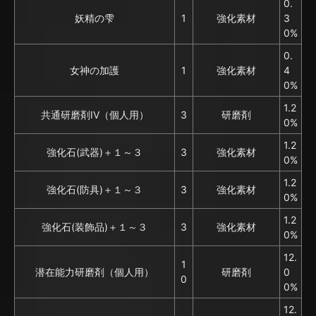
0.
妖精の雫
1
強化素材
3
0%
0.
女神の加護
1
強化素材
4
0%
1.2
共通研磨剤IV（個人用）
3
研磨剤
0%
1.2
強化石(武器)＋１～３
3
強化素材
0%
1.2
強化石(防具)＋１～３
3
強化素材
0%
1.2
強化石(装飾品)＋１～３
3
強化素材
0%
12.
1
潜在能力研磨剤（個人用）
研磨剤
0
0
0%
12.