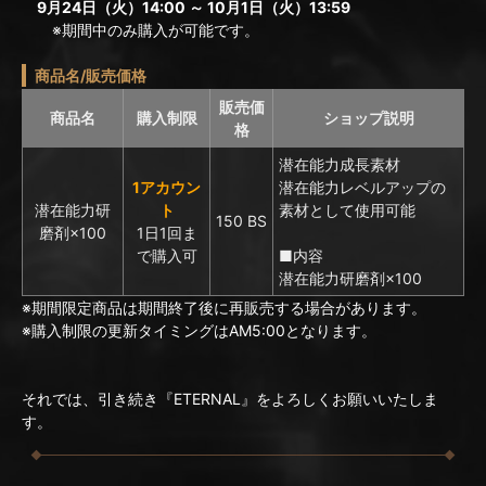
9月24日（火）14:00 ～ 10月1日（火）13:59
※期間中のみ購入が可能です。
商品名/販売価格
販売価
商品名
購入制限
ショップ説明
格
潜在能力成長素材
1アカウン
潜在能力レベルアップの
潜在能力研
ト
素材として使用可能
150 BS
磨剤×100
1日1回ま
で購入可
■内容
潜在能力研磨剤×100
※期間限定商品は期間終了後に再販売する場合があります。
※購入制限の更新タイミングはAM5:00となります。
それでは、引き続き『ETERNAL』をよろしくお願いいたしま
す。