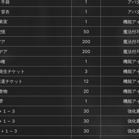
・手袋
1
アバ
・背衣
1
アバ
果実
1
機能ア
記憶
50
魔法付
デア
200
魔法付
デア
200
魔法付
の種
1
機能ア
発生チケット
3
機能ア
派遣チケット
12
機能ア
巻物
20
機能ア
雫
1
機能ア
)＋１～３
30
強化
)＋１～３
30
強化
)＋１～３
30
強化