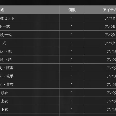
ム名
個数
アイテ
3種セット
1
アバタ
ト一式
1
アバタ
備え一式
1
アバタ
一式
1
アバタ
備え・兜
1
アバ
備え・鎧
1
アバ
え・脛当
1
アバ
え・篭手
1
アバ
え・背布
1
アバ
・頭衣
1
アバ
・上衣
1
アバ
・下衣
1
アバ