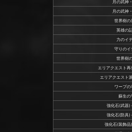
月の武神
月の武神
世界樹の
英雄の
力のイ
守りのイ
世界樹
エリアクエスト再
エリアクエスト
ワープの
蘇生の
強化石(武器
強化石(防具
強化石(装飾品