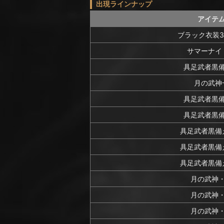
出現ラインナップ
アイテ
ブラック衣装
サマーナイ
具足武者黒
月の武神
具足武者黒
具足武者黒
具足武者黒備
具足武者黒備
具足武者黒備
月の武神
月の武神
月の武神