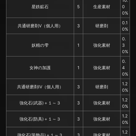
10.
星鉄鉱石
5
生産素材
0
0%
0.1
共通研磨剤V（個人用）
3
研磨剤
0%
0.
妖精の雫
1
強化素材
3
0%
0.
女神の加護
1
強化素材
4
0%
1.2
共通研磨剤IV（個人用）
3
研磨剤
0%
1.2
強化石(武器)＋１～３
3
強化素材
0%
1.2
強化石(防具)＋１～３
3
強化素材
0%
1.2
強化石(装飾品)＋１～３
3
強化素材