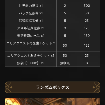
世界樹の祝福 x1
2
500
バッグ拡張券 x1
5
50
保管庫拡張券 x1
5
25
スキル初期化券 x1
3
125
形態投影の水晶 x1
5
150
エリアクエスト再発生チケット x
50
125
1
エリアクエスト派遣チケット x1
50
25
銭袋【1000z】 x1
無制限
3
ランダムボックス