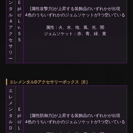
ン
E
タ
pi
[属性攻撃力]が上昇する装飾品のいずれかが出現
ル
c/
4色のうちいずれかのジェムソケットが1つ空いている
A
L
ア
v.
属性：火、水、地、風、光、闇
ク
5
ジェムソケット：赤、青、緑、黄
セ
5
サ
リ
ー
エレメンタルDアクセサリーボックス［E］
エ
レ
メ
ン
E
タ
pi
[属性防御力]が上昇する装飾品のいずれかが出現
ル
c/
4色のうちいずれかのジェムソケットが1つ空いている
D
L