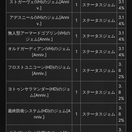
ストガーヴェ(VH)のジェム[Anni
3.1
1
ステータスジェム
v.]
4%
アデスニール(VH)のジェム[Anni
3.1
1
ステータスジェム
v.]
4%
無人型アーマードゴブリン(VH)の
3.1
1
ステータスジェム
ジェム[Anniv.]
4%
オルドガーディアン(VH)のジェム
3.1
1
ステータスジェム
[Anniv.]
4%
3.
フロストユニコーン(HD)のジェム
1
ステータスジェム
8
[Anniv.]
2%
3.
ヨトゥンサラマンダー(HD)のジェ
1
ステータスジェム
8
ム[Anniv.]
2%
3.
最終防衛システム(HD)のジェム[A
1
ステータスジェム
8
nniv.]
2%
3.