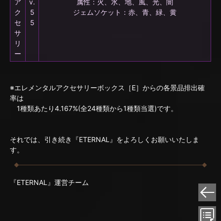
ア
v.
属性：火、水、地、風、光、闇
ク
5
ジェムソケット：赤、青、緑、黄
セ
5
サ
リ
ー
※エレメンタルアクセサリーボックス［E］からの各景品排出確
率は
1種類あたり4.167%(全24種類から1種類当選)です。
それでは、引き続き『ETERNAL』をよろしくお願いいたしま
す。
『ETERNAL』運営チーム