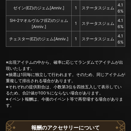
4.1
ゼイン(EZ)のジェム[Anniv.]
1
ステータスジェム
6%
SH-2マオルヴルフ(EZ)のジェム
4.1
1
ステータスジェム
[Anniv.]
6%
4.1
チェスター(EZ)のジェム[Anniv.]
1
ステータスジェム
6%
※出現アイテムの中から、確率に応じてランダムでアイテムが出
現いたします。
※抽選は1回毎に独立して行われます。そのため、同じアイテムが
重複して排出される場合があります。
※それぞれの提供割合は、小数第3位を四捨五入して表示してい
るため、合計値が100％にならない場合があります。
※イベント報酬は、今後のイベント等で再登場する場合がありま
す。
報酬のアクセサリーについて