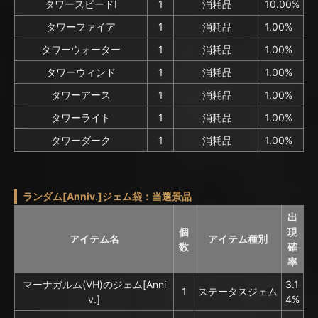
タワースピードⅠ
1
消耗品
10.00%
タワーファイア
1
消耗品
1.00%
タワーウォーター
1
消耗品
1.00%
タワーウィンド
1
消耗品
1.00%
タワーアース
1
消耗品
1.00%
タワーライト
1
消耗品
1.00%
タワーダーク
1
消耗品
1.00%
ランダム[Anniv.]ジェム袋：当選景品
出
個
現
アイテム名
アイテム種別
数
確
率
マーナガルム(VH)のジェム[Anni
3.1
1
ステータスジェム
v.]
4%