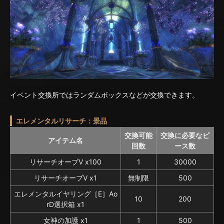
イベント交換所ではランダムボックスなどが交換できます。
エレメンタルリサーチ：景品
交換可能
交換に必要なピ
アイテム名
回数
ース数
リサーチオーブV x100
1
30000
リサーチオーブV x1
無制限
500
エレメンタルイヤリング［E］Ao
10
200
rD選択箱 x1
女神の加護 x1
1
500