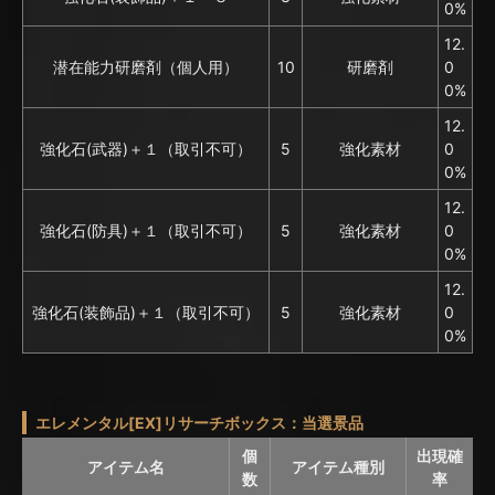
0%
12.
潜在能力研磨剤（個人用）
10
研磨剤
0
0%
12.
強化石(武器)＋１（取引不可）
5
強化素材
0
0%
12.
強化石(防具)＋１（取引不可）
5
強化素材
0
0%
12.
強化石(装飾品)＋１（取引不可）
5
強化素材
0
0%
エレメンタル[EX]リサーチボックス：当選景品
個
出現確
アイテム名
アイテム種別
数
率