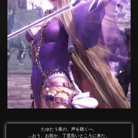
たゆたう夜の、声を聴く―。
…おう、お前か、丁度良いところに来た。