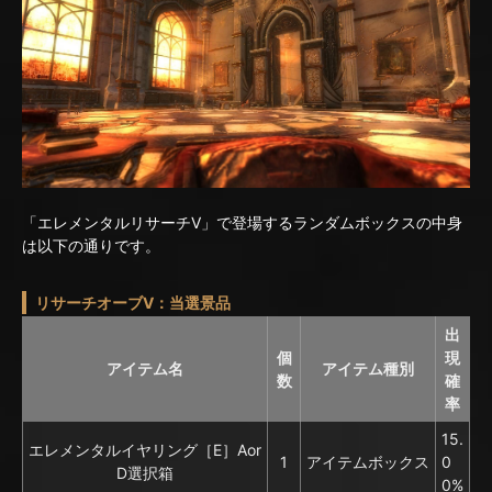
「エレメンタルリサーチV」で登場するランダムボックスの中身
は以下の通りです。
リサーチオーブV：当選景品
出
個
現
アイテム名
アイテム種別
数
確
率
15.
エレメンタルイヤリング［E］Aor
1
アイテムボックス
0
D選択箱
0%