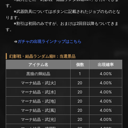
す。
※武器防具についてはボタンに記載されたジョブのものとな
ります。
※割引は初回のみですが、おまけは2回目以降もついてきま
す。
⇒
ガチャの出現ラインナップはこちら
幻影戦・結晶ランダム箱II：当選景品
アイテム名
個数
出現確率
黒狼の輝結晶
1
4.00%
マーナ結晶・武[火]
20
4.00%
マーナ結晶・武[水]
20
4.00%
マーナ結晶・武[地]
20
4.00%
マーナ結晶・武[風]
20
4.00%
マーナ結晶・武[光]
20
4.00%