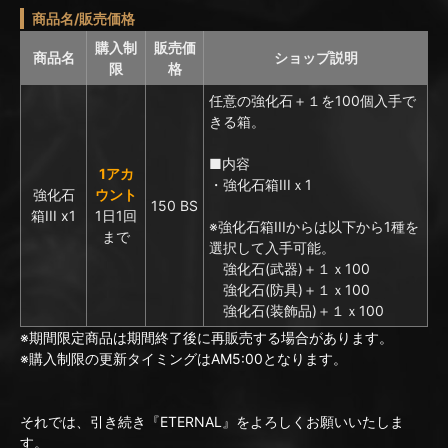
商品名/販売価格
購入制
販売価
商品名
ショップ説明
限
格
任意の強化石＋１を100個入手で
きる箱。
■内容
1アカ
・強化石箱IIIｘ1
強化石
ウント
150 BS
箱III x1
1日1回
※強化石箱IIIからは以下から1種を
まで
選択して入手可能。
強化石(武器)＋１ｘ100
強化石(防具)＋１ｘ100
強化石(装飾品)＋１ｘ100
※期間限定商品は期間終了後に再販売する場合があります。
※購入制限の更新タイミングはAM5:00となります。
それでは、引き続き『ETERNAL』をよろしくお願いいたしま
す。