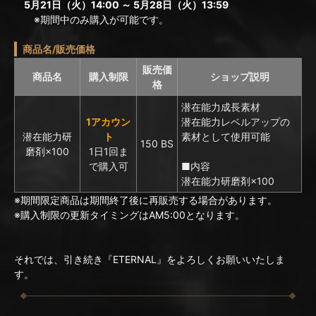
5月21日（火）14:00 ～ 5月28日（火）13:59
※期間中のみ購入が可能です。
商品名/販売価格
販売価
商品名
購入制限
ショップ説明
格
潜在能力成長素材
1アカウン
潜在能力レベルアップの
潜在能力研
ト
素材として使用可能
150 BS
磨剤×100
1日1回ま
で購入可
■内容
潜在能力研磨剤×100
※期間限定商品は期間終了後に再販売する場合があります。
※購入制限の更新タイミングはAM5:00となります。
それでは、引き続き『ETERNAL』をよろしくお願いいたしま
す。