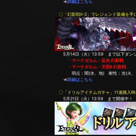
⇒
詳細はこちら
〇「幻影戦II-2」でレジェンド装備を手
5月14日（火）13:59 まで以下ダン
・マーナガルム・至光 幻影戦
・マーナガルム・天照II 幻影戦
弱点：闇(水、地) 耐性：光(火、
⇒
詳細はこちら
〇「ドリルアイテムガチャ」11連購入時にド
5月21日（火）13:59 まで開催中！