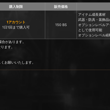
購入制限
販売価格
アイテム成長素材
武器・防具・装飾品
1アカウント
150 BS
オプションレベルア
1日1回まで購入可
として使用可能
オプションレベル経験
場合があります。
なります。
ろしくお願いいたします。