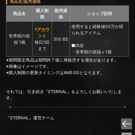
商品名/販売価格
購入制
販売価
商品名
ショップ説明
限
格
使用すると経験値50万が得
1アカウ
られるアイテム
世界樹の祝
ント
300 BS
福 1個
毎日1回
■内容
まで
・世界樹の祝福ｘ1個
※期間限定商品は期間終了後に再販売する場合があります。
※画像はイメージです。
※購入制限の更新タイミングはAM5:00となります。
それでは、引き続き『ETERNAL』をよろしくお願いいたしま
す。
『ETERNAL』運営チーム