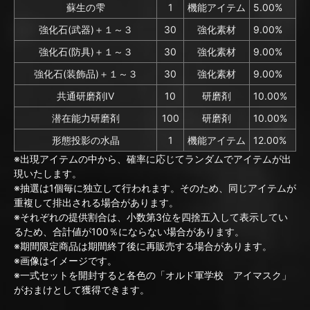
蘇生の雫
1
機能アイテム
5.00%
強化石(武器)＋１～３
30
強化素材
9.00%
強化石(防具)＋１～３
30
強化素材
9.00%
強化石(装飾品)＋１～３
30
強化素材
9.00%
共通研磨剤IV
10
研磨剤
10.00%
潜在能力研磨剤
100
研磨剤
10.00%
形態投影の水晶
1
機能アイテム
12.00%
※出現アイテムの中から、確率に応じてランダムでアイテムが出
現いたします。
※抽選は1個毎に独立して行われます。そのため、同じアイテムが
重複して排出される場合があります。
※それぞれの提供割合は、小数第3位を四捨五入して表示してい
るため、合計値が100％にならない場合があります。
※期間限定商品は期間終了後に再販売する場合があります。
※画像はイメージです。
※一式セットを開封すると各色の「オルド軍学校 アイマスク」
がおまけとして獲得できます。