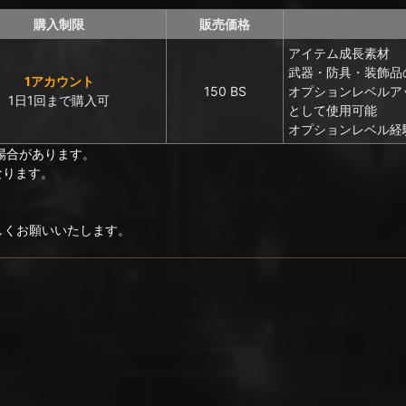
購入制限
販売価格
アイテム成長素材
武器・防具・装飾品
1アカウント
150 BS
オプションレベルア
1日1回まで購入可
として使用可能
オプションレベル経験
場合があります。
なります。
ろしくお願いいたします。