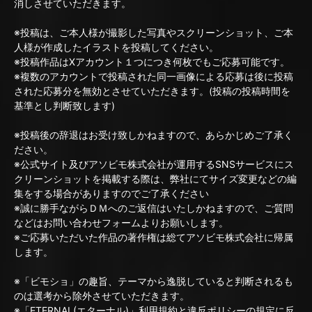
消しさせていただきます。
※投稿は、ご本人様が撮影した写真やスクリーンショット、ご本
人様が作成したイラストを投稿してください。
※投稿作品はXアカウント１つにつき何枚でもご応募可能です。
※複数のアカウントで投稿された同一画像による応募は後に投稿
された応募分を無効とさせていただきます。(投稿の投稿時間を
基準とし判断致します)
※投稿後の辞退はお受け致しかねますので、あらかじめご了承く
ださい。
※公式サイト及びアソビモ株式会社が運用するSNSサービスにス
クリーンショットを掲載する際は、弊社にてサイズ変更などの編
集をする場合がありますのでご了承ください
※誠に勝手ながらＤＭへのご返信はいたしかねますので、ご質問
などはお問い合わせフォームよりお願いします。
※ご応募いただいた作品の著作権は総てアソビモ株式会社に帰属
します。
※「ビモショ」の趣旨、テーマから逸脱していると判断されるも
のは選考から除外させていただきます。
※「ETERNAL(エターナル)」利用規約と違反ポリシーの規定に反