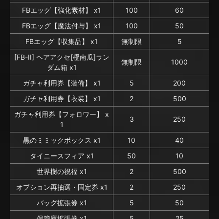
FBエッグ【強化素材】 x1
100
60
FBエッグ【魔法付与】 x1
100
50
FBエッグ【収集品】 x1
無制限
5
[FB-II] ヘアアクセ[橙南瓜]ラン
無制限
1000
ダム箱 x1
ガチャ利用券【装備】 x1
5
200
ガチャ利用券【衣装】 x1
2
500
ガチャ利用券【フォロワー】 x
3
250
1
黒のミミックボックス x1
10
40
タイニースフィア x1
50
10
世界樹の祝福 x1
2
500
オプション再抽選・固定券 x1
2
250
バッグ拡張券 x1
5
50
保管庫拡張券 x1
5
25