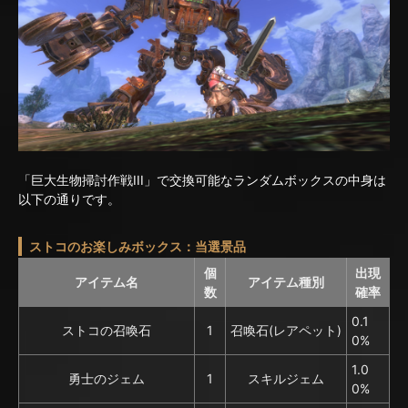
「巨大生物掃討作戦III」で交換可能なランダムボックスの中身は
以下の通りです。
ストコのお楽しみボックス：当選景品
個
出現
アイテム名
アイテム種別
数
確率
0.1
ストコの召喚石
1
召喚石(レアペット)
0%
1.0
勇士のジェム
1
スキルジェム
0%