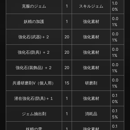
1.0
克服のジェム
1
スキルジェム
0%
0.0
妖精の加護
1
強化素材
1%
0.0
強化石(武器)＋２
20
強化素材
1%
0.0
強化石(防具) ＋２
20
強化素材
1%
0.0
強化石(装飾品) ＋２
20
強化素材
1%
0.0
共通研磨剤V（個人用）
15
研磨剤
1%
0.1
潜在強化石(防具)＋１
1
強化素材
0%
0.1
ジェム抽出剤
1
消耗品
5%
0.1
妖精の雫
1
強化素材