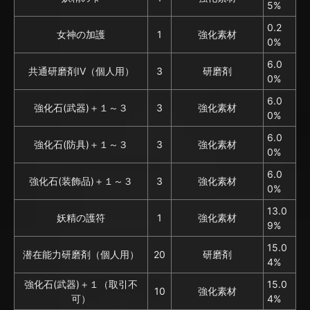
5%
0.2
女神の加護
1
強化素材
0%
6.0
共通研磨剤IV（個人用）
3
研磨剤
0%
6.0
強化石(武器)＋１～３
3
強化素材
0%
6.0
強化石(防具)＋１～３
3
強化素材
0%
6.0
強化石(装飾品)＋１～３
3
強化素材
0%
13.0
妖精の護符
1
強化素材
9%
15.0
潜在能力研磨剤（個人用）
20
研磨剤
4%
強化石(武器)＋１（取引不
15.0
10
強化素材
可）
4%