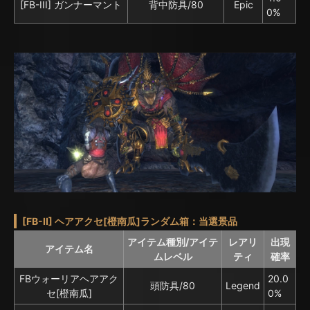
[FB-III] ガンナーマント
背中防具/80
Epic
0%
[FB-II] ヘアアクセ[橙南瓜]ランダム箱：当選景品
アイテム種別/アイテ
レアリ
出現
アイテム名
ムレベル
ティ
確率
FBウォーリアヘアアク
20.0
頭防具/80
Legend
セ[橙南瓜]
0%