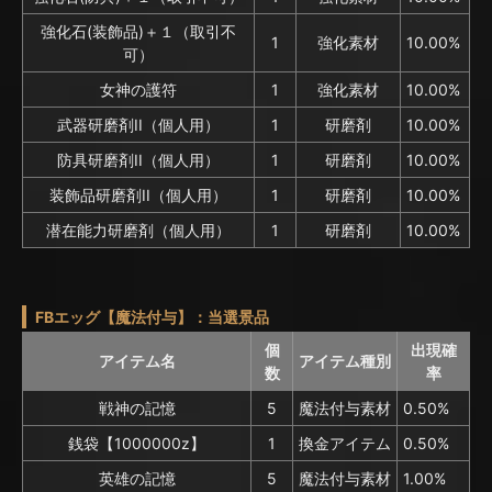
強化石(装飾品)＋１（取引不
1
強化素材
10.00%
可）
女神の護符
1
強化素材
10.00%
武器研磨剤II（個人用）
1
研磨剤
10.00%
防具研磨剤II（個人用）
1
研磨剤
10.00%
装飾品研磨剤II（個人用）
1
研磨剤
10.00%
潜在能力研磨剤（個人用）
1
研磨剤
10.00%
FBエッグ【魔法付与】：当選景品
個
出現確
アイテム名
アイテム種別
数
率
戦神の記憶
5
魔法付与素材
0.50%
銭袋【1000000z】
1
換金アイテム
0.50%
英雄の記憶
5
魔法付与素材
1.00%