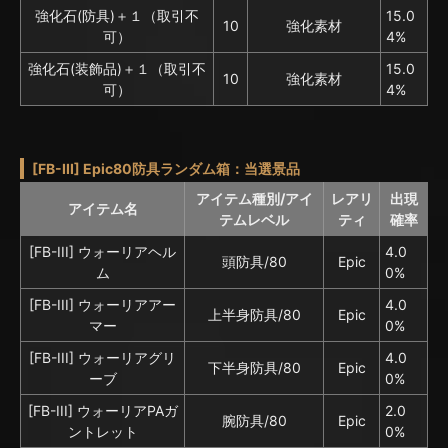
強化石(防具)＋１（取引不
15.0
10
強化素材
可）
4%
強化石(装飾品)＋１（取引不
15.0
10
強化素材
可）
4%
[FB-III] Epic80防具ランダム箱：当選景品
アイテム種別/アイ
レアリ
出現
アイテム名
テムレベル
ティ
確率
[FB-III] ウォーリアヘル
4.0
頭防具/80
Epic
ム
0%
[FB-III] ウォーリアアー
4.0
上半身防具/80
Epic
マー
0%
[FB-III] ウォーリアグリ
4.0
下半身防具/80
Epic
ーブ
0%
[FB-III] ウォーリアPAガ
2.0
腕防具/80
Epic
ントレット
0%