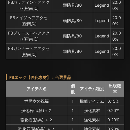
FBパラディンヘアアク
20.0
頭防具/80
Legend
セ[橙南瓜]
0%
FBメイジヘアアクセ
20.0
頭防具/80
Legend
[橙南瓜]
0%
FBプリーストヘアアク
20.0
頭防具/80
Legend
セ[橙南瓜]
0%
FBガンナーヘアアクセ
20.0
頭防具/80
Legend
[橙南瓜]
0%
FBエッグ【強化素材】：当選景品
個
出現確
アイテム名
アイテム種別
数
率
世界樹の祝福
1
機能アイテム
0.15%
強化石(武器)＋２
1
強化素材
0.20%
強化石(防具) ＋２
1
強化素材
0.20%
強化石(装飾品) ＋２
1
強化素材
0.20%