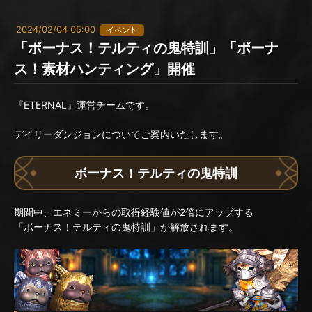
2024/02/04 05:00
イベント
「ボーナス！テルティの鬼特訓」「ボーナ
ス！素材ハンティング」開催
『ETERNAL』運営チームです。
デイリーダンジョンについてご案内いたします。
ボーナス！テルティの鬼特訓
期間中、エネミーからの取得経験値が2倍にアップする
「ボーナス！テルティの鬼特訓」が解放されます。