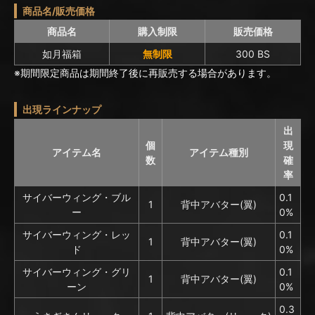
商品名/販売価格
商品名
購入制限
販売価格
如月福箱
無制限
300 BS
※期間限定商品は期間終了後に再販売する場合があります。
出現ラインナップ
出
個
現
アイテム名
アイテム種別
数
確
率
サイバーウィング・ブル
0.1
1
背中アバター(翼)
ー
0%
サイバーウィング・レッ
0.1
1
背中アバター(翼)
ド
0%
サイバーウィング・グリ
0.1
1
背中アバター(翼)
ーン
0%
0.3