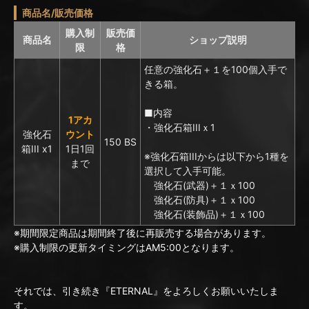
商品名/販売価格
購入制
販売価
商品名
ショップ説明
限
格
任意の強化石＋１を100個入手で
きる箱。
■内容
1アカ
・強化石箱IIIｘ1
強化石
ウント
150 BS
箱III x1
1日1回
※強化石箱IIIからは以下から1種を
まで
選択して入手可能。
強化石(武器)＋１ｘ100
強化石(防具)＋１ｘ100
強化石(装飾品)＋１ｘ100
※期間限定商品は期間終了後に再販売する場合があります。
※購入制限の更新タイミングはAM5:00となります。
それでは、引き続き『ETERNAL』をよろしくお願いいたしま
す。