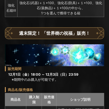
強化石(武器)＋１×100、強化石(防具)＋１×100、強化
強化
石(装飾品)＋１×100の中から、
石箱III
1つを選んで獲得できる箱
週末限定！ 「世界樹の祝福」販売！
販売期間
12月1日（金）18:00 ～ 12月3日（日）23:59
※期間中のみ購入が可能です。
商品名/販売価格
購入制
販売価
商品名
ショップ説明
限
格