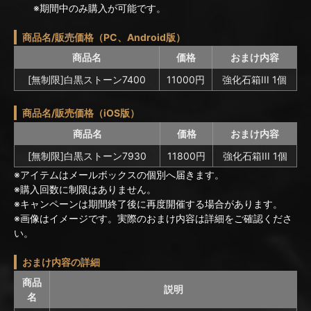
※期間中のみ購入が可能です。
商品名/販売価格（PC、Android版）
商品名
価格
おまけ内容
[無制限]白黒ストーン7400
11000円
強化石箱III 1個
商品名/販売価格（iOS版）
商品名
価格
おまけ内容
[無制限]白黒ストーン7930
11800円
強化石箱III 1個
※アイテムはメールボックスの個別へ届きます。
※購入回数に制限はありません。
※キャンペーンは期間終了後に再度開催する場合があります。
※画像はイメージです。実際のおまけ内容は詳細をご確認くださ
い。
おまけ内容の詳細
商品
説明
名