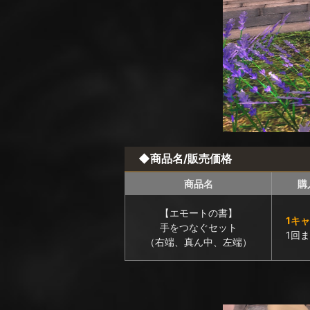
◆商品名/販売価格
商品名
購
【エモートの書】
1キ
手をつなぐセット
1回
（右端、真ん中、左端）