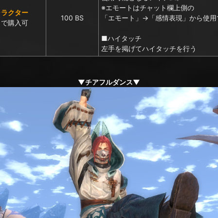
※エモートはチャット欄上側の
ャラクター
100 BS
「エモート」→「感情表現」から使用
まで購入可
■ハイタッチ
左手を掲げてハイタッチを行う
▼チアフルダンス▼