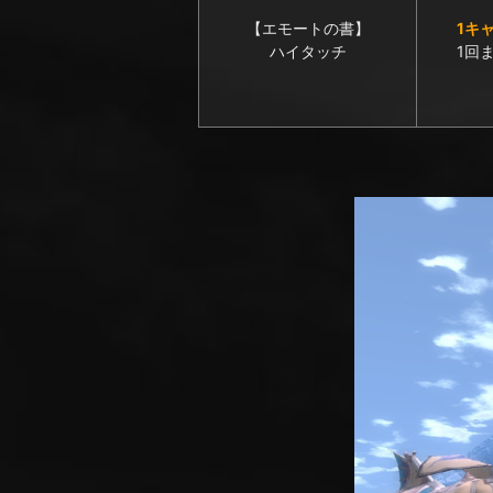
【エモートの書】
1キ
ハイタッチ
1回