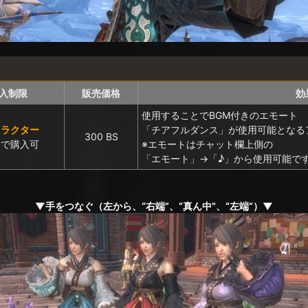
入制限
販売価格
効
使用することでBGM付きのエモート
ャラクター
「チアフルダンス」が使用可能となる
300 BS
まで購入可
※エモートはチャット欄上側の
「エモート」→「♪」から使用可能で
▼手をつなぐ（左から、“右端”、“真ん中”、“左端”）▼