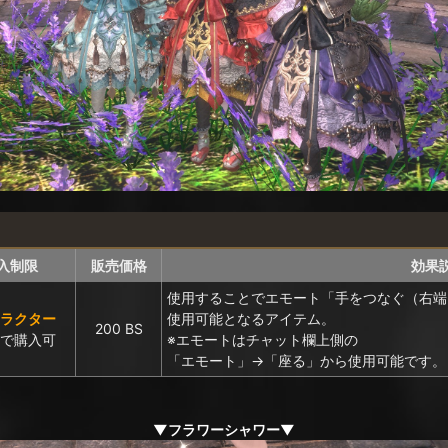
入制限
販売価格
効果
使用することでエモート「手をつなぐ（右端
ャラクター
使用可能となるアイテム。
200 BS
まで購入可
※エモートはチャット欄上側の
「エモート」→「座る」から使用可能です。
▼フラワーシャワー▼