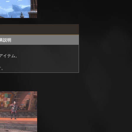
果説明
アイテム。
す。