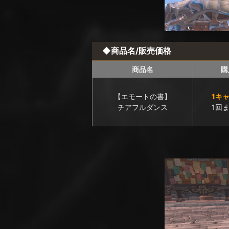
◆商品名/販売価格
商品名
購
【エモートの書】
1キ
チアフルダンス
1回