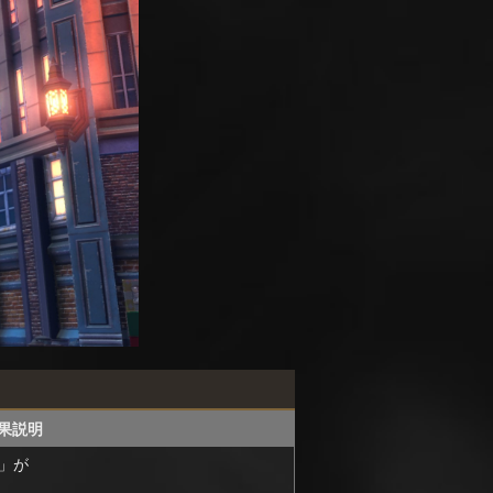
果説明
」が