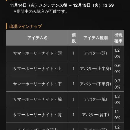
11月14日（火）メンテナンス後 ～ 12月19日（火）13:59
※期間中のみ購入が可能です。
出現ラインナップ
個
出現
アイテム名
アイテム種別
数
確率
1.2
サマーホーリーナイト・頭
1
アバター(頭)
0%
0.6
サマーホーリーナイト・上
1
アバター(上半身)
0%
0.7
サマーホーリーナイト・下
1
アバター(下半身)
0%
1.3
サマーホーリーナイト・腕
1
アバター(腕)
0%
1.1
サマーホーリーナイト・背
1
アバター(背中)
0%
1.2
スイートゴシック頭衣
1
アバター(頭)