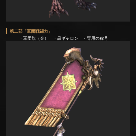
第二部「軍団戦闘力」
・軍団旗（金） ・黒ギャロン ・専用の称号