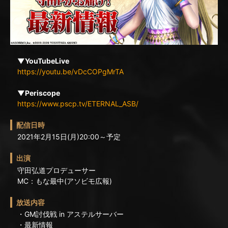
▼YouTubeLive
https://youtu.be/vDcCOPgMrTA
▼Periscope
https://www.pscp.tv/ETERNAL_ASB/
配信日時
2021年2月15日(月)20:00～予定
出演
守田弘道プロデューサー
MC：もな最中(アソビモ広報)
放送内容
・GM討伐戦 in アステルサーバー
・最新情報