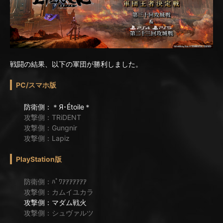
戦闘の結果、以下の軍団が勝利しました。
PC/スマホ版
防衛側：＊Я･Étoile＊
攻撃側：TRiDENT
攻撃側：Gungnir
攻撃側：Lapiz
PlayStation版
防衛側：ﾊﾟﾜｱｱｱｱｱｱｱ
攻撃側：カムイユカラ
攻撃側：マダム戦火
攻撃側：シュヴァルツ