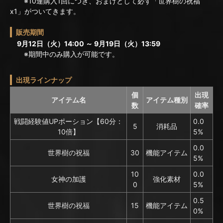
※10連購入1回につき、おまけとして必ず「世界樹の祝福
x1」がついてきます。
販売期間
9月12日（火）14:00 ～ 9月19日（火）13:59
※期間中のみ購入が可能です。
出現ラインナップ
個
出現
アイテム名
アイテム種別
数
確率
戦闘経験値UPポーション【60分：
0.0
5
消耗品
10倍】
5%
0.0
世界樹の祝福
30
機能アイテム
5%
10
0.0
女神の加護
強化素材
0
5%
0.5
世界樹の祝福
15
機能アイテム
0%