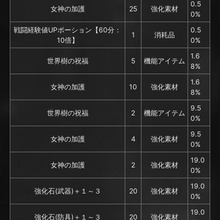
0.5
女神の加護
25
強化素材
0%
戦闘経験値UPポーション【60分：
0.5
1
消耗品
10倍】
0%
1.6
世界樹の祝福
5
機能アイテム
8%
1.6
女神の加護
10
強化素材
8%
9.5
世界樹の祝福
2
機能アイテム
0%
9.5
女神の加護
4
強化素材
0%
19.0
女神の加護
2
強化素材
0%
19.0
強化石(武器)＋１～３
20
強化素材
0%
19.0
強化石(防具)＋１～３
20
強化素材