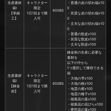
生産素材
キャラクター
・普通の皮の切れ端x10
箱I
限定
0
900BS
【革細
1日1回まで購
・良質な皮の切れ端x10
工】
入可
0
・丈夫な皮の切れ端x10
0
・普通の獣皮x100
・良質な獣皮x100
・丈夫な獣皮x100
錬金術の生産に必要な
素材を
以下の中から
1つ選択して獲得できる
箱
生産素材
キャラクター
・大地の雫x100
箱I
限定
900BS
・大地の根x100
【錬金
1日1回まで購
・地霊の蜜x100
術】
入可
・地霊の種子x100
・穂風花の葉x100
・穂風花の花びらx100
・夢想花の葉x100