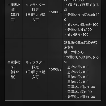
生産素材
キャラクター
1つ選択して獲得できる
箱II
限定
箱
1500BS
【革細
1日1回まで購
・分厚い皮の切れ端x10
工】
入可
0
・硬い皮の切れ端x100
・分厚い獣皮x100
・硬い獣皮x100
錬金術の生産に必要な
素材を
以下の中から
1つ選択して獲得できる
生産素材
キャラクター
箱
箱II
限定
・息吹の雫x100
1500BS
【錬金
1日1回まで購
・息吹の根x100
術】
入可
・星骸の雫x100
・星骸の根x100
・華唄草の樹皮x100
・華唄草の実x100
・碧玉樹の樹脂x100