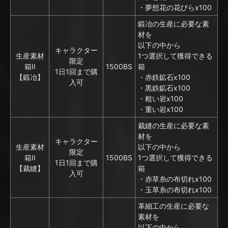
・夢想花の花びらx100
鍛冶の生産に必要な素
材を
以下の中から
キャラクター
生産素材
1つ選択して獲得できる
限定
箱II
1500BS
箱
1日1回まで購
【鍛冶】
・赤鉄鉱石x100
入可
・黒鉄鉱石x100
・粗い岩x100
・重い岩x100
裁縫の生産に必要な素
材を
キャラクター
生産素材
以下の中から
限定
箱II
1500BS
1つ選択して獲得できる
1日1回まで購
【裁縫】
箱
入可
・赤草糸の布切れx100
・玉草糸の布切れx100
革細工の生産に必要な
素材を
以下の中から