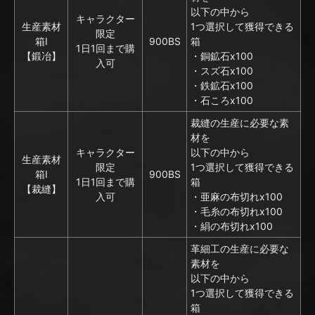
以下の中から
キャラクター
生産素材
1つ選択して獲得できる
限定
箱I
900BS
箱
1日1回まで購
【鍛冶】
・銅鉱石x100
入可
・スズ石x100
・鉄鉱石x100
・石ころx100
裁縫の生産に必要な素
材を
キャラクター
以下の中から
生産素材
限定
1つ選択して獲得できる
箱I
900BS
1日1回まで購
箱
【裁縫】
入可
・亜麻の布切れx100
・毛糸の布切れx100
・絹の布切れx100
革細工の生産に必要な
素材を
以下の中から
1つ選択して獲得できる
箱