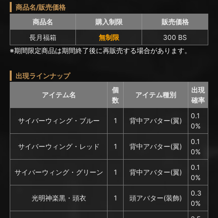
商品名/販売価格
商品名
購入制限
販売価格
長月福箱
無制限
300 BS
※期間限定商品は期間終了後に再販売する場合があります。
出現ラインナップ
個
出現
アイテム名
アイテム種別
数
確率
0.1
サイバーウィング・ブルー
1
背中アバター(翼)
0%
0.1
サイバーウィング・レッド
1
背中アバター(翼)
0%
0.1
サイバーウィング・グリーン
1
背中アバター(翼)
0%
0.3
光明神楽黒・頭衣
1
頭アバター(装飾)
0%