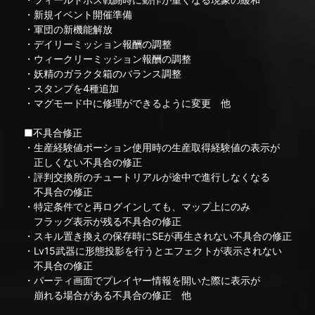
・新規イベント開催準備
・軍団の新機能解放
・デイリーミッション報酬の調整
・ウィークリーミッション報酬の調整
・妖精のガラクタ箱のバランス調整
・スタンプを4種追加
・マグモード中に修理ができるように変更 他
■不具合修正
・生産経験値ポーション使用時の生産取得経験値の表示が
正しくない不具合の修正
・評判交換所のチュートリアルが途中で進行しなくなる
不具合の修正
・特定条件でと再ログインしても、マップ上にのみ
フラッグ表示が残る不具合の修正
・スキル置き換えの保存時にSEが再生されない不具合の修正
・Lv15武器に形態投影を行うとエフェクトが表示されない
不具合の修正
・パーティ画面でプレイヤー情報を開いた際に表示が
崩れる場合がある不具合の修正 他