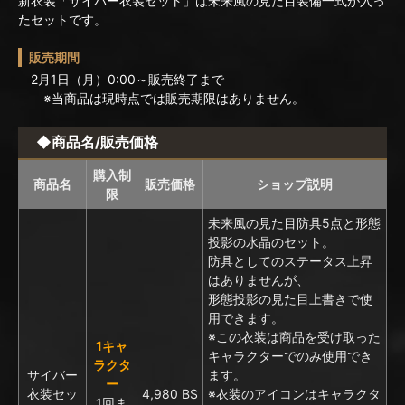
新衣装「サイバー衣装セット」は未来風の見た目装備一式が入っ
たセットです。
販売期間
2月1日（月）0:00～販売終了まで
※当商品は現時点では販売期限はありません。
◆商品名/販売価格
購入制
商品名
販売価格
ショップ説明
限
未来風の見た目防具5点と形態
投影の水晶のセット。
防具としてのステータス上昇
はありませんが、
形態投影の見た目上書きで使
用できます。
※この衣装は商品を受け取った
1キャ
キャラクターでのみ使用でき
ラクタ
サイバー
ます。
ー
衣装セッ
4,980 BS
※衣装のアイコンはキャラクタ
1回ま