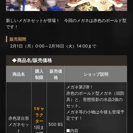
新しいメガネセットが登場！ 今回のメガネは赤色のボールド型
です！
販売期間
2月1日（月）0:00～2月16日（火）14:00まで
◆商品名/販売価格
購入
販売価
商品名
ショップ説明
制限
格
メガネ第2弾！
赤色のボールド型メガネ（頭防
具）と、形態投影の水晶2個の
セット。
1キャ
メガネ等の小物は今後も登場予
ラク
赤色逆台形
定です！
ター
メガネセッ
500 BS
1回ま
ト
■内容