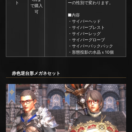
ト
ーの性別で変わります。
で購入
可
■内容
・サイバーヘッド
・サイバーブレスト
・サイバーレッグ
・サイバーグローブ
・サイバーバックパック
・形態投影の水晶ｘ10個
赤色逆台形メガネセット