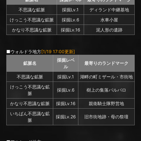
不思議な鉱脈
採掘Lv.1
ディランド中継基地
けっこう不思議な鉱脈
採掘Lv.6
水車小屋
かなり不思議な鉱脈
採掘Lv.16
泥人形の遺跡
■ウォルドラ地方
[1/19 17:00更新]
採掘レベ
鉱脈名
最寄りのランドマーク
ル
不思議な鉱脈
採掘Lv.1
湖畔の町ミザール・市街地
けっこう不思議な鉱
採掘Lv.6
樹上の集落パルパロ
脈
かなり不思議な鉱脈
採掘Lv.16
親衛騎士隊野営地
いちばん不思議な鉱
採掘Lv.26
旧市街地跡・母の祭壇
脈