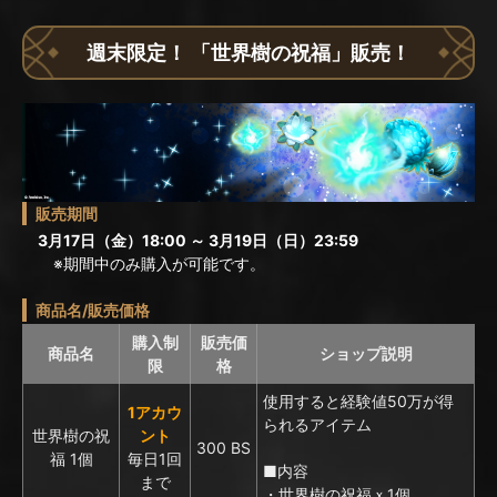
週末限定！ 「世界樹の祝福」販売！
販売期間
3月17日（金）18:00 ～ 3月19日（日）23:59
※期間中のみ購入が可能です。
商品名/販売価格
購入制
販売価
商品名
ショップ説明
限
格
使用すると経験値50万が得
1アカウ
られるアイテム
世界樹の祝
ント
300 BS
福 1個
毎日1回
■内容
まで
・世界樹の祝福ｘ1個