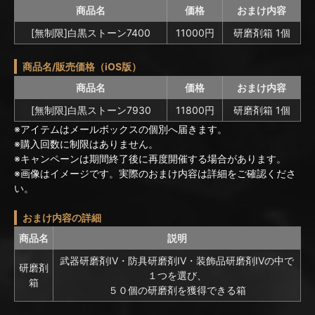
商品名
価格
おまけ内容
[無制限]白黒ストーン7400
11000円
研磨剤箱 1個
商品名/販売価格（iOS版）
商品名
価格
おまけ内容
[無制限]白黒ストーン7930
11800円
研磨剤箱 1個
※アイテムはメールボックスの個別へ届きます。
※購入回数に制限はありません。
※キャンペーンは期間終了後に再度開催する場合があります。
※画像はイメージです。実際のおまけ内容は詳細をご確認くださ
い。
おまけ内容の詳細
商品名
説明
武器研磨剤IV・防具研磨剤IV・装飾品研磨剤IVの中で
研磨剤
１つを選び、
箱
５０個の研磨剤を獲得できる箱