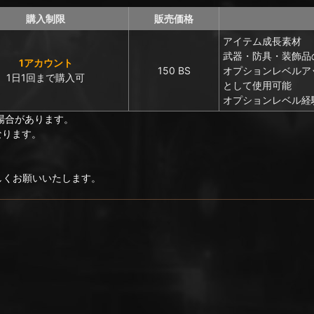
購入制限
販売価格
アイテム成長素材
武器・防具・装飾品
1アカウント
150 BS
オプションレベルア
1日1回まで購入可
として使用可能
オプションレベル経験
場合があります。
なります。
ろしくお願いいたします。