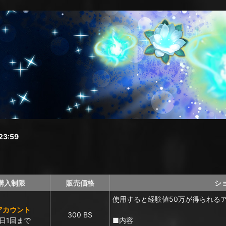
3:59
購入制限
販売価格
シ
使用すると経験値50万が得られる
アカウント
300 BS
日1回まで
■内容