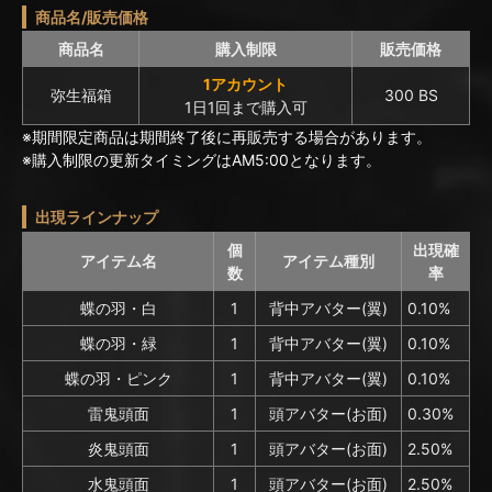
商品名/販売価格
商品名
購入制限
販売価格
1アカウント
弥生福箱
300 BS
1日1回まで購入可
※期間限定商品は期間終了後に再販売する場合があります。
※購入制限の更新タイミングはAM5:00となります。
出現ラインナップ
個
出現確
アイテム名
アイテム種別
数
率
蝶の羽・白
1
背中アバター(翼)
0.10%
蝶の羽・緑
1
背中アバター(翼)
0.10%
蝶の羽・ピンク
1
背中アバター(翼)
0.10%
雷鬼頭面
1
頭アバター(お面)
0.30%
炎鬼頭面
1
頭アバター(お面)
2.50%
水鬼頭面
1
頭アバター(お面)
2.50%