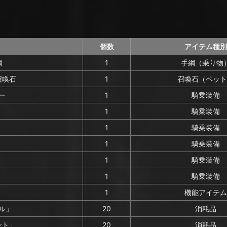
個数
アイテム種別
綱
1
手綱（乗り物
召喚石
1
召喚石（ペット
ー
1
騎乗装備
1
騎乗装備
1
騎乗装備
1
騎乗装備
1
騎乗装備
1
騎乗装備
1
機能アイテム
ル」
20
消耗品
ント」
20
消耗品