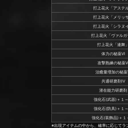
打上花火「アステ
打上花火「メリッ
打上花火「シラヌ
打上花火「ヴァルガ
打上花火「連舞
体力の秘薬VI
攻撃熟練の秘薬V
治癒量増加の秘薬V
共通研磨剤IV
潜在能力研磨剤
強化石(武器)＋１
強化石(防具)＋１
強化石(装飾品)＋１
※出現アイテムの中から、確率に応じてラ