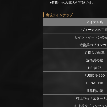
※期間中のみ購入が可能です。
出現ラインナップ
アイテム名
ヴィーナスの手
セイントイートンの
近衛兵のブリンカ
近衛兵の拍車
近衛兵の鞍
HE-β127
FUSION‐500
DIRAC-110
世界樹の花
打上花火「エターナ
打上花火「レンブラ