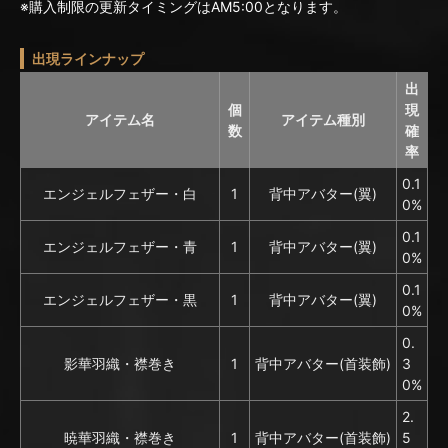
※購入制限の更新タイミングはAM5:00となります。
出現ラインナップ
出
個
現
アイテム名
アイテム種別
数
確
率
0.1
エンジェルフェザー・白
1
背中アバター(翼)
0%
0.1
エンジェルフェザー・青
1
背中アバター(翼)
0%
0.1
エンジェルフェザー・黒
1
背中アバター(翼)
0%
0.
影華羽織・襟巻き
1
背中アバター(首装飾)
3
0%
2.
暁華羽織・襟巻き
1
背中アバター(首装飾)
5