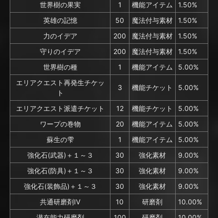
世界樹の果実
1
機能アイテム
1.50%
英雄の記憶
50
魔法付与素材
1.50%
力のイデア
200
魔法付与素材
1.50%
守りのイデア
200
魔法付与素材
1.50%
世界樹の種
1
機能アイテム
5.00%
エリアクエスト再発生チケッ
3
機能チケット
5.00%
ト
エリアクエスト派遣チケット
12
機能チケット
5.00%
ワープの巻物
20
機能アイテム
5.00%
蘇生の雫
1
機能アイテム
5.00%
強化石(武器)＋１～３
30
強化素材
9.00%
強化石(防具)＋１～３
30
強化素材
9.00%
強化石(装飾品)＋１～３
30
強化素材
9.00%
共通研磨剤IV
10
研磨剤
10.00%
潜在能力研磨剤
100
研磨剤
10.00%