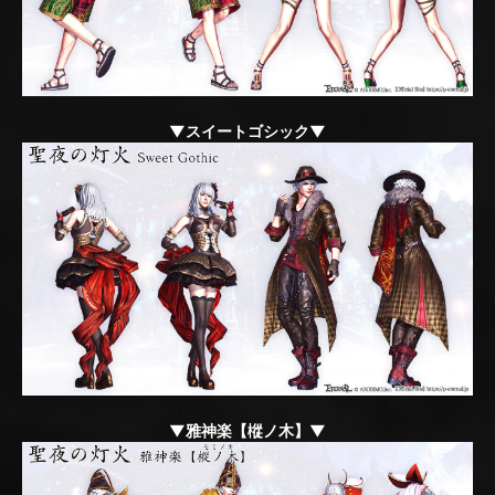
▼スイートゴシック▼
▼雅神楽【樅ノ木】▼