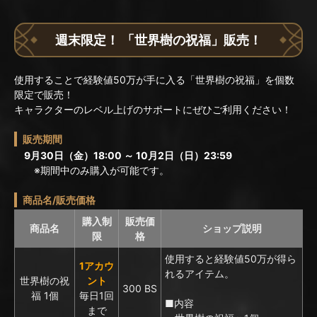
週末限定！ 「世界樹の祝福」販売！
使用することで経験値50万が手に入る「世界樹の祝福」を個数
限定で販売！
キャラクターのレベル上げのサポートにぜひご利用ください！
販売期間
9月30日（金）18:00 ～ 10月2日（日）23:59
※期間中のみ購入が可能です。
商品名/販売価格
購入制
販売価
商品名
ショップ説明
限
格
使用すると経験値50万が得ら
1アカウ
れるアイテム。
世界樹の祝
ント
300 BS
福 1個
毎日1回
■内容
まで