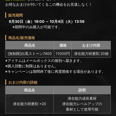
お得なおまけが付いてくるこの機会をお見逃しなく！
販売期間
9月30日（金）18:00 ～ 10月4日（火）13:59
※期間中のみ購入が可能です。
商品名/販売価格
商品名
価格
おまけ内容
[無制限]白黒ストーン7400
11000円
潜在能力研磨剤 20個
※アイテムはメールボックスの個別へ届きます。
※購入回数に制限はありません。
※キャンペーンは期間終了後に再度開催する場合があります。
おまけ内容の詳細
商品名
説明
潜在能力成長素材
潜在能力研磨剤 ×20
潜在能力レベルアップの
素材として使用可能