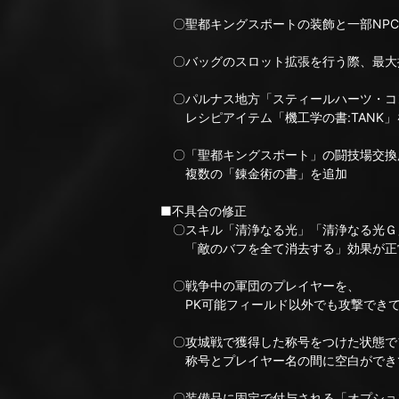
〇聖都キングスポートの装飾と一部NPC
〇バッグのスロット拡張を行う際、最大
〇パルナス地方「スティールハーツ・コ
レシピアイテム「機工学の書:TANK」
〇「聖都キングスポート」の闘技場交換
複数の「錬金術の書」を追加
■不具合の修正
〇スキル「清浄なる光」「清浄なる光Ｇ
「敵のバフを全て消去する」効果が正
〇戦争中の軍団のプレイヤーを、
PK可能フィールド以外でも攻撃できて
〇攻城戦で獲得した称号をつけた状態で
称号とプレイヤー名の間に空白ができ
〇装備品に固定で付与される「オプショ