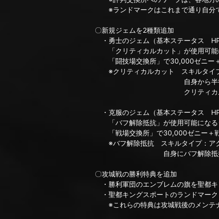
※ランドマークはこれまで通り自分で
〇新規ジェムを2種類追加
・勇士のジェム（基本ステータス HP：54
「クリティカルカット」が使用可能
「闘技場交換所」で30,000ゼニー＋
※クリティカルカット スキルタイプ
自身から半径15m内のPTメン
クリティカルを受けた際の被ダ
・克服のジェム（基本ステータス HP：54
「バフ解除抵抗」が使用可能になる
「戦場交換所」で30,000ゼニー＋戦
※バフ解除抵抗 スキルタイプ：アク
自身にバフ解除抵抗バフ（10秒
〇攻城戦の勝利特典を追加
・勝利軍団のエンブレムの旗を聖都キ
・聖都キングスポートのランドマーク「
※これらの特典は攻城戦後のメンテナ