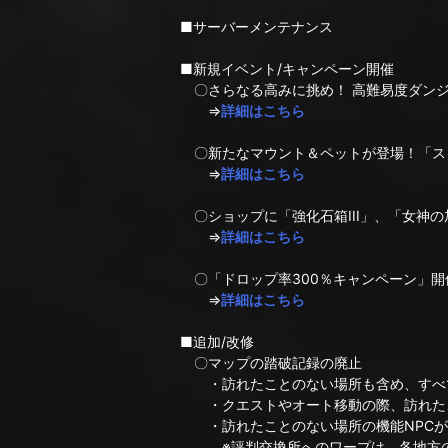
■サーバーメンテナンス
■新規イベント/キャンペーン開催
〇さらなる高みに挑め！ 高難易度ダンジ
⇒
詳細はこちら
〇新たなマウント＆ペットが登場！「ス
⇒
詳細はこちら
〇ショップに「強化石箱III」、「女神
⇒
詳細はこちら
〇「ドロップ率300％キャンペーン」開
⇒
詳細はこちら
■追加/改修
〇マップの踏破記録の廃止
・訪れたことのない場所も含め、すべ
・クエストやオート移動の際、訪れたこ
・訪れたことのない場所の機能NPCが
※評判交換所へのワープは、各地方のエ