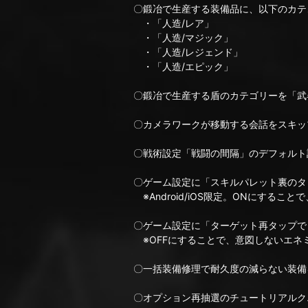
〇鍛冶で生産する装備品に、以下のカテ
・「人造/レア」
・「人造/マジック」
・「人造/レジェンド」
・「人造/エピック」
〇鍛冶で生産する盾のカテゴリーを「武
〇カメラワークが移動する会話をスキッ
〇戦術設定「戦闘の間隔」のデフォルト設
〇ゲーム設定に「スキルパレット裏のタ
※Android/iOS限定。ONにする
〇ゲーム設定に「ターゲット再タップで
※OFFにすることで、意図しないエネ
〇一括装備修理で耐久度の減らない装備
〇オプション再抽選のチュートリアルク