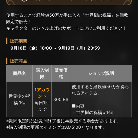
使用することで経験値50万が手に入る「世界樹の祝福」を個数
限定で販売！
キャラクターのレベル上げのサポートにぜひご利用ください！
販売期間
9月16日（金）18:00 ～ 9月19日（月）23:59
販売商品
購入制
販売価
商品名
ショップ説明
限
格
使用すると経験値50万が得ら
1アカウ
れるアイテム。
世界樹の祝
ント
300 BS
福 1個
毎日1回
■内容
まで
・世界樹の祝福ｘ1個
※期間限定商品は期間終了後に再販売する場合があります。
※購入制限の更新タイミングはAM5:00となります。