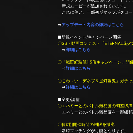
新規ムービーが追加されています。
これに伴い、一部初期マップがクロー
⇒
アップデート内容の詳細はこちら
■新規イベント/キャンペーン開催
〇SS・動画コンテスト「ETERNAL花火
⇒
詳細はこちら
〇「戦闘経験値1.5倍キャンペーン」開
⇒
詳細はこちら
〇こわ～い「デネブ＆提灯幽鬼」ガチャ
⇒
詳細はこちら
■変更/調整
〇エネミーとのバトル難易度の調整[8/9 2
エネミーとのバトル難易度を一部緩和
〇[戦場]開催時間の制限を撤廃
常時マッチングが可能となります。