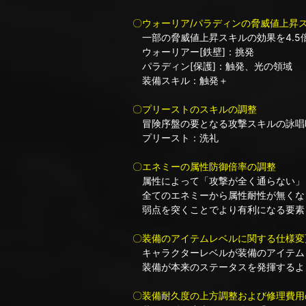
〇ウォーリア/パラディンの脅威値上昇
一部の脅威値上昇スキルの効果を4.5
ウォーリアー[鉄壁]：挑発
パラディン[保護]：触発、光の領域
装備スキル：触発＋
〇プリーストのスキルの調整
冒険序盤の要となる攻撃スキルの詠唱時
プリースト：洗礼
〇エネミーの属性防御倍率の調整
属性によって「攻撃が全く通らない」
全てのエネミーから属性耐性が無くなり
弱点を突くことでより有利になる要素
〇装備のアイテムレベルに関する仕様変
キャラクターレベルが装備のアイテム
装備が本来のステータスを発揮するよ
〇装備耐久度の上方調整および修理費用