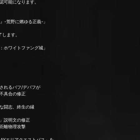
認可能になります。
AL2』-荒野に燃ゆる正義-」
了します。
：ホワイトファング城」
されるバフ/デバフが
不具合の修正
闘志、終生の縁
」説明文の修正
距離物理攻撃
AYエリアクエストパス」を