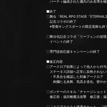
パーティ編成された傭兵のみ名簿を確
■終了
〇舞台「REAL RPG STAGE『ETERN
記念コラボの終了
※聖都キングスポートの限定装飾も終
〇舞台化記念コラボ「リーフェンの追憶
イベントの終了
〇専門技術応援キャンペーンの終了
■修正内容
〇アークロア効果によって他人から付与
ステータス詳細へ正常に反映されない
・不具合を確認した対象アークロア
絢爛たる炎舞、気高き道化、密やかな
〇ガンナーのスキル「チャージショット
修正前：遠距離魔法攻撃 修正後：遠
〇「エリアクエスト派遣チケット」「1D