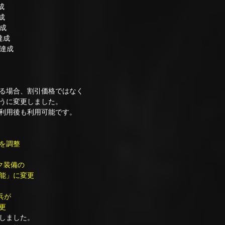
成
成
成
達成
0達成
る場合、割引価格ではなく
うに変更しました。
利用後も利用可能です。
を調整
ク装備の
能」に変更
兵が
更
しました。