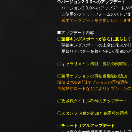
○バージョン2.0.0へのアップデート
・バージョン2.0.0へのアップデートが
ご使用のプラットフォームのストアま
必ずアップデートをお願いいたします
■アップデート内容
〇
聖都キングスポートがさらに夏らしく
聖都キングスポートの上空に花火が打
夏祭りアバターを着たNPCが聖都のど
〇キャラリメイク機能「魔法の美容室」
〇装備オプションの再抽選機能の追加
[8/9 21:00追記]オプションの再抽選後
再起動やロードなどによりオプションの
〇攻城戦タイトル称号のアップデート
〇スタンプ14種の追加と表示順の調整
〇
チュートリアルアップデート
キャラクター作成直後のチュートリア