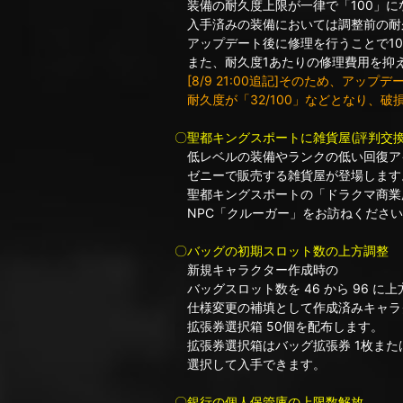
装備の耐久度上限が一律で「100」に
入手済みの装備においては調整前の耐
アップデート後に修理を行うことで10
また、耐久度1あたりの修理費用を抑え
[8/9 21:00追記]そのため、アッ
耐久度が「32/100」などとなり、破
〇聖都キングスポートに雑貨屋(評判交換
低レベルの装備やランクの低い回復ア
ゼニーで販売する雑貨屋が登場します
聖都キングスポートの「ドラクマ商業
NPC「クルーガー」をお訪ねください
〇バッグの初期スロット数の上方調整
新規キャラクター作成時の
バッグスロット数を 46 から 96 に
仕様変更の補填として作成済みキャラ
拡張券選択箱 50個を配布します。
拡張券選択箱はバッグ拡張券 1枚または
選択して入手できます。
〇銀行の個人保管庫の上限数解放