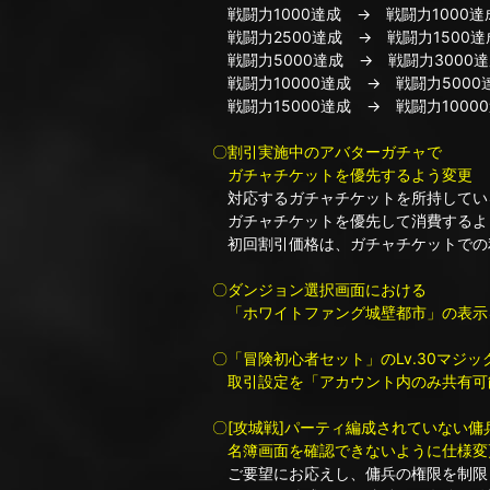
戦闘力1000達成 → 戦闘力1000達
戦闘力2500達成 → 戦闘力1500達
戦闘力5000達成 → 戦闘力3000達
戦闘力10000達成 → 戦闘力5000
戦闘力15000達成 → 戦闘力1000
〇割引実施中のアバターガチャで
ガチャチケットを優先するよう変更
対応するガチャチケットを所持してい
ガチャチケットを優先して消費するよ
初回割引価格は、ガチャチケットでの
〇ダンジョン選択画面における
「ホワイトファング城壁都市」の表示
〇「冒険初心者セット」のLv.30マジッ
取引設定を「アカウント内のみ共有可
〇[攻城戦]パーティ編成されていない傭
名簿画面を確認できないように仕様変
ご要望にお応えし、傭兵の権限を制限