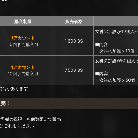
購入制限
販売価格
女神の加護が10個入
1アカウント
1,600 BS
10回まで購入可
■内容
・女神の加護ｘ10個
女神の加護が50個入
1アカウント
7,500 BS
10回まで購入可
■内容
・女神の加護ｘ50個
場合があります。
販売！
世界樹の祝福」を個数限定で販売！
ひご利用ください！