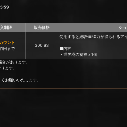
3:59
入制限
販売価格
ショ
使用すると経験値50万が得られるア
アカウント
300 BS
日1回まで
■内容
・世界樹の祝福ｘ1個
場合があります。
なります。
ろしくお願いいたします。