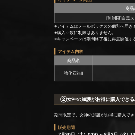
商品
[無制限]白黒ス
※アイテムはメールボックスの個別へ届き
※購入回数に制限はありません。
※キャンペーンは期間終了後に再度開催す
アイテム内容
商品名
強化石箱II
②女神の加護がお得に購入できる
期間限定で、女神の加護がお得に購入でき
販売期間
7月30日（土）0:00 ～ 8月2日（火）13