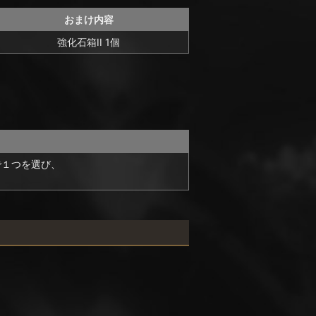
おまけ内容
強化石箱II 1個
で１つを選び、