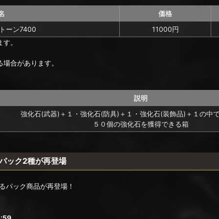
名
価格
トーン7400
11000円
ます。
る場合があります。
説明
強化石(武器)＋１・強化石(防具)＋１・強化石(装飾品)＋１の中
５０個の強化石を獲得できる箱
パック2種が再登場
るパック商品が再登場！
:59